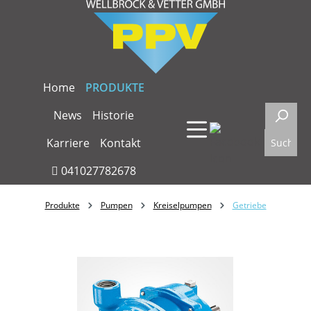
Zum Hauptinhalt springen
Home
PRODUKTE
News
Historie
Karriere
Kontakt
041027782678
Produkte
Pumpen
Kreiselpumpen
Getriebe
Bildergalerie überspringen