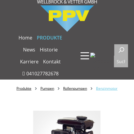
Zum Hauptinhalt springen
Home
PRODUKTE
News
Historie
Karriere
Kontakt
041027782678
Produkte
Pumpen
Rollenpumpen
Benzinmotor
Bildergalerie überspringen