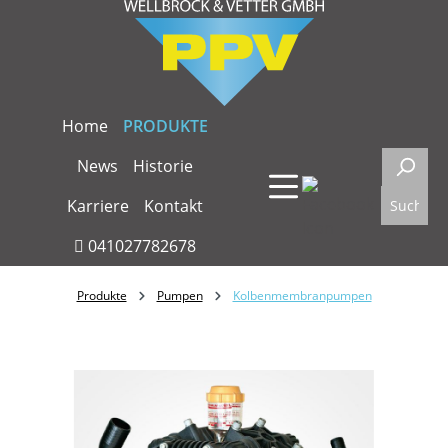
Zum Hauptinhalt springen
Home
PRODUKTE
News
Historie
Karriere
Kontakt
041027782678
Produkte
Pumpen
Kolbenmembranpumpen
Bildergalerie überspringen