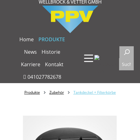
Zum Hauptinhalt springen
Home
PRODUKTE
News
Historie
Karriere
Kontakt
041027782678
Produkte
Zubehör
Tankdeckel + Filterkörbe
Bildergalerie überspringen