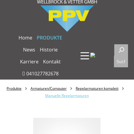
Zum Hauptinhalt springen
Home
PRODUKTE
News
Historie
Karriere
Kontakt
041027782678
Produkte
Armaturen/Computer
Regelarmaturen komplett
Manuelle Regelarmaturen
Bildergalerie überspringen