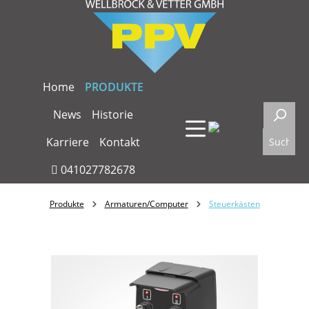
Zum Hauptinhalt springen
Home
PRODUKTE
News
Historie
Karriere
Kontakt
041027782678
Produkte
Armaturen/Computer
Steuerkästen
Bildergalerie überspringen