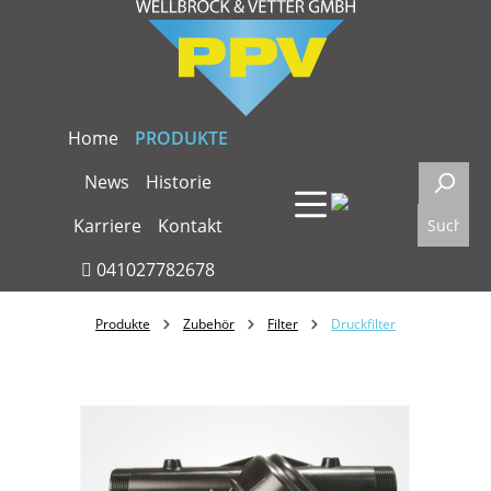
Zum Hauptinhalt springen
Home
PRODUKTE
News
Historie
Karriere
Kontakt
041027782678
Produkte
Zubehör
Filter
Druckfilter
Bildergalerie überspringen