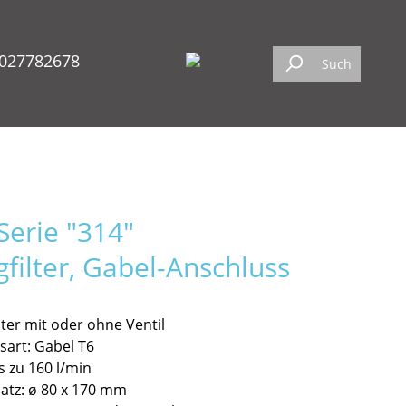
027782678
erie "314"
filter, Gabel-Anschluss
lter mit oder ohne Ventil
sart: Gabel T6
is zu 160 l/min
satz: ø 80 x 170 mm