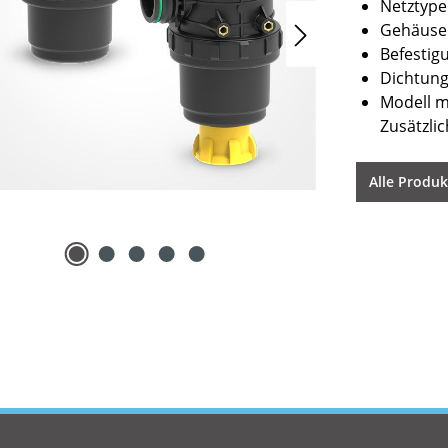
Netztype
Gehäuse:
Befestig
Dichtung
Modell mi
Zusätzli
Alle Produ